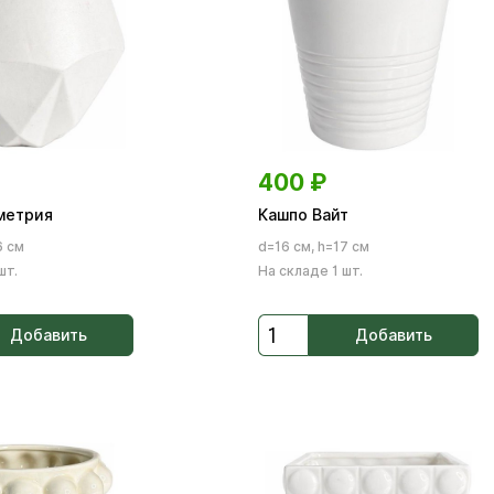
400
₽
метрия
Кашпо Вайт
6 см
d=16 см, h=17 см
шт.
На складе 1 шт.
Добавить
Добавить