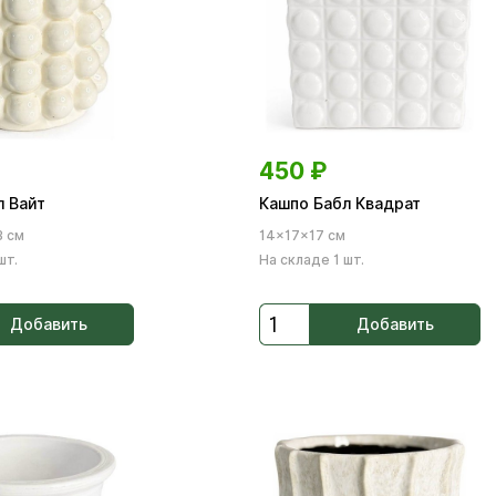
450
₽
л Вайт
Кашпо Бабл Квадрат
3 см
14×17×17 см
шт.
На складе 1 шт.
Добавить
Добавить