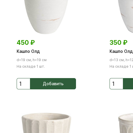
450
₽
350
₽
Кашпо Олд
Кашпо Олд
d=19 см, h=19 см
d=13 см, h=1
На складе 1 шт.
На складе 1 
Добавить