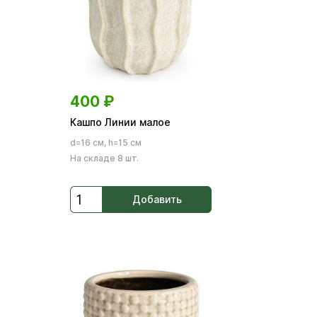
400
₽
Кашпо Линии малое
d=16 см, h=15 см
На складе 8 шт.
Добавить