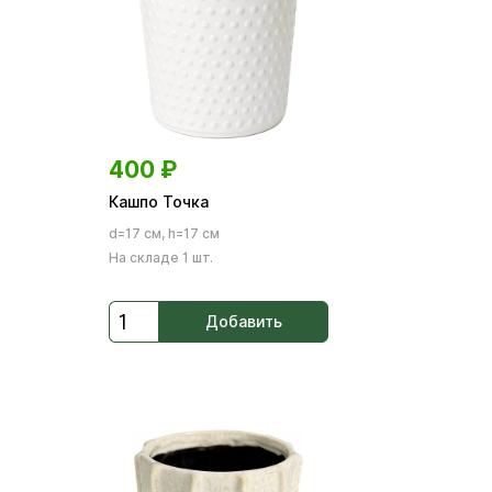
400
₽
Кашпо Точка
d=17 см, h=17 см
На складе 1 шт.
Добавить