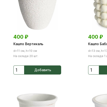
400
₽
400
₽
Кашпо Вертикаль
Кашпо Баб
d=11 см, h=10 см
d=13 см, h=1
На складе 20 шт.
На складе 1 
Добавить