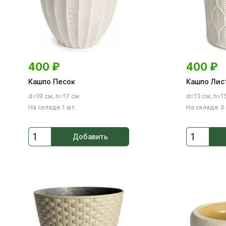
400
₽
400
₽
Кашпо Песок
Кашпо Лис
d=19 см, h=17 см
d=13 см, h=1
На складе 1 шт.
На складе 3 
Добавить