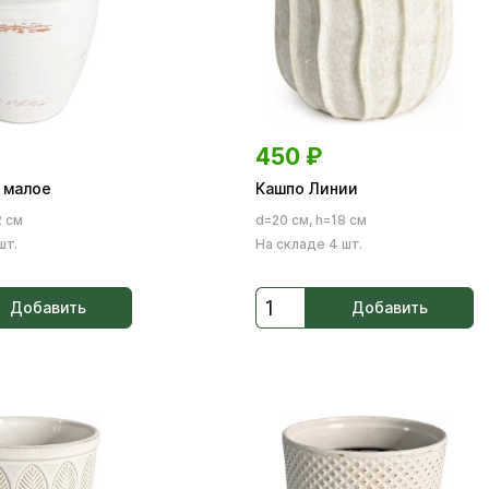
450
₽
 малое
Кашпо Линии
2 см
d=20 см, h=18 см
шт.
На складе 4 шт.
Добавить
Добавить