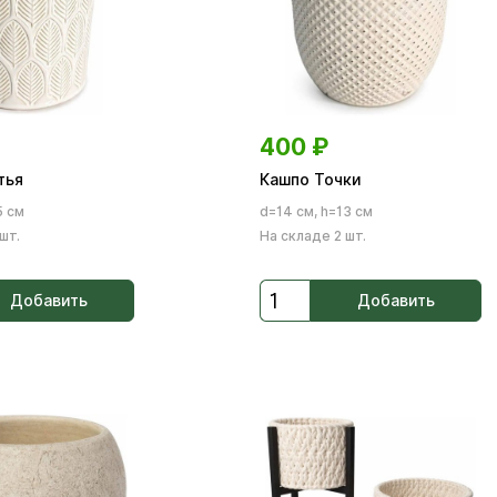
400
₽
тья
Кашпо Точки
5 см
d=14 см, h=13 см
шт.
На складе 2 шт.
Добавить
Добавить