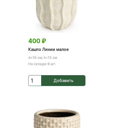
400
₽
Кашпо Линии малое
d=16 см, h=15 см
На складе 8 шт.
Добавить