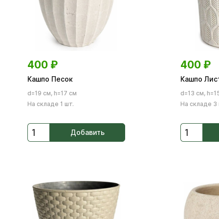
400
₽
400
₽
Кашпо Песок
Кашпо Лис
d=19 см, h=17 см
d=13 см, h=1
На складе 1 шт.
На складе 3 
Добавить