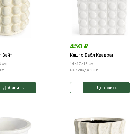
450
₽
л Вайт
Кашпо Бабл Квадрат
3 см
14×17×17 см
шт.
На складе 1 шт.
Добавить
Добавить