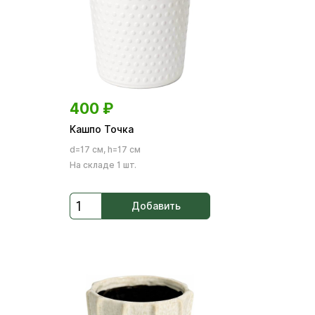
400
₽
Кашпо Точка
d=17 см, h=17 см
На складе 1 шт.
Добавить