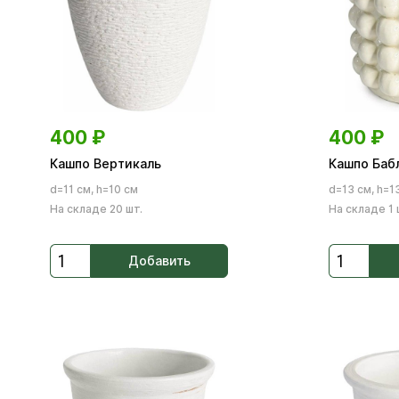
400
₽
400
₽
Кашпо Вертикаль
Кашпо Баб
d=11 см, h=10 см
d=13 см, h=1
На складе 20 шт.
На складе 1 
Добавить