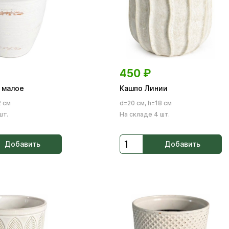
450
₽
 малое
Кашпо Линии
2 см
d=20 см, h=18 см
шт.
На складе 4 шт.
Добавить
Добавить