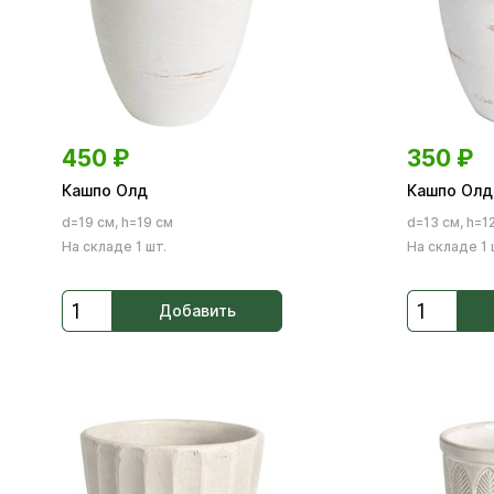
450
₽
350
₽
Кашпо Олд
Кашпо Олд
d=19 см, h=19 см
d=13 см, h=1
На складе 1 шт.
На складе 1 
Добавить