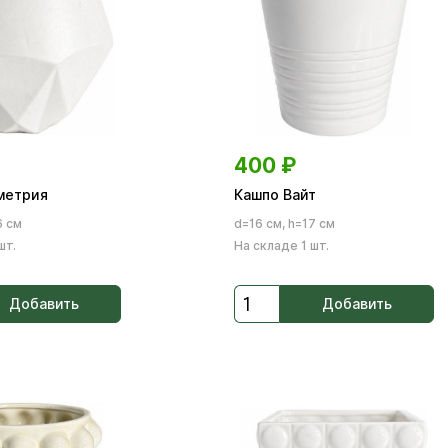
400
₽
метрия
Кашпо Вайт
6 см
d=16 см, h=17 см
шт.
На складе 1 шт.
Добавить
Добавить