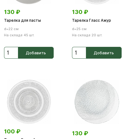
130
₽
130
₽
Тарелка для пасты
Тарелка Гласс Ажур
d=22 см
d=25 см
На складе 45 шт.
На складе 20 шт.
Добавить
Добавить
100
₽
130
₽