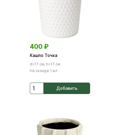
400
₽
Кашпо Точка
d=17 см, h=17 см
На складе 1 шт.
Добавить