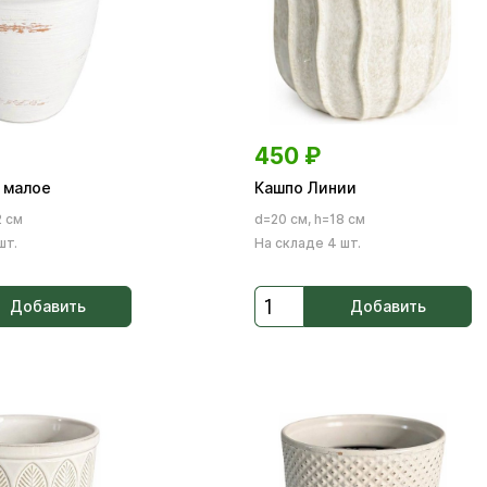
450
₽
 малое
Кашпо Линии
2 см
d=20 см, h=18 см
шт.
На складе 4 шт.
Добавить
Добавить