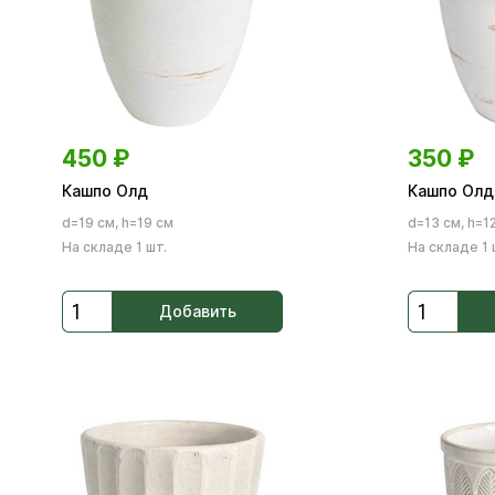
450
₽
350
₽
Кашпо Олд
Кашпо Олд
d=19 см, h=19 см
d=13 см, h=1
На складе 1 шт.
На складе 1 
Добавить