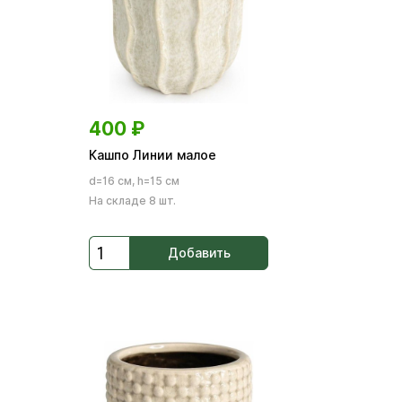
400
₽
Кашпо Линии малое
d=16 см, h=15 см
На складе 8 шт.
Добавить