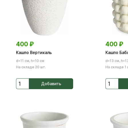
400
₽
400
₽
Кашпо Вертикаль
Кашпо Баб
d=11 см, h=10 см
d=13 см, h=1
На складе 20 шт.
На складе 1 
Добавить