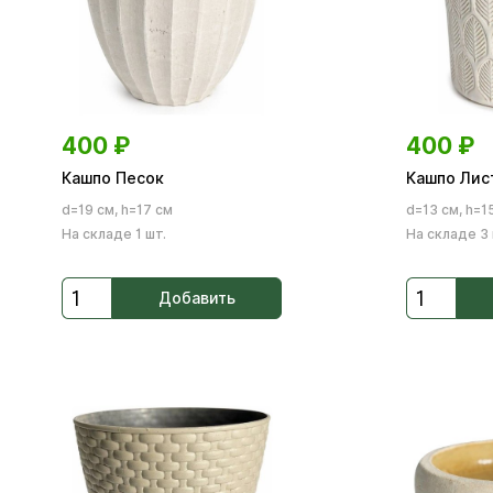
400
₽
400
₽
Кашпо Песок
Кашпо Лис
d=19 см, h=17 см
d=13 см, h=1
На складе 1 шт.
На складе 3 
Добавить