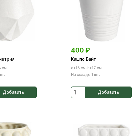
400
₽
метрия
Кашпо Вайт
6 см
d=16 см, h=17 см
шт.
На складе 1 шт.
Добавить
Добавить