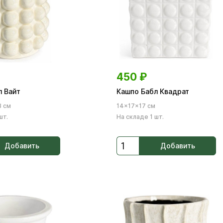
450
₽
л Вайт
Кашпо Бабл Квадрат
3 см
14×17×17 см
шт.
На складе 1 шт.
Добавить
Добавить