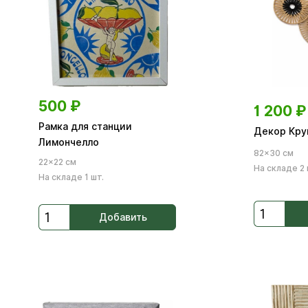
500
₽
1 200
₽
Рамка для станции
Декор Кру
Лимончелло
82×30 см
22×22 см
На складе 2 
На складе 1 шт.
Добавить