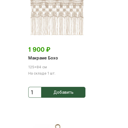
1 900
₽
Макраме Бохо
125×84 см
На складе 1 шт.
Добавить