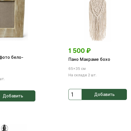
1 500
₽
 фото бело-
Пано Макраме бохо
65×35 см
На складе 2 шт.
шт.
Добавить
Добавить