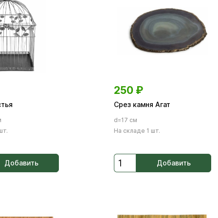
250
₽
стья
Срез камня Агат
м
d=17 см
шт.
На складе 1 шт.
Добавить
Добавить