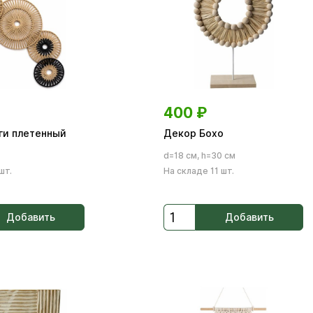
400
₽
ги плетенный
Декор Бохо
d=18 см, h=30 см
шт.
На складе 11 шт.
Добавить
Добавить