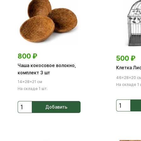
800
₽
500
₽
Чаша кокосовое волокно,
Клетка Ли
комплект 3 шт
46×28×20 с
14×28×21 см
На складе 1 
На складе 1 шт.
Добавить