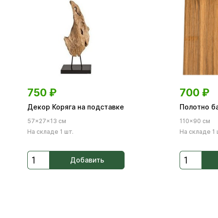
750
₽
700
₽
Декор Коряга на подставке
Полотно б
57×27×13 см
110×90 см
На складе 1 шт.
На складе 1 
Добавить