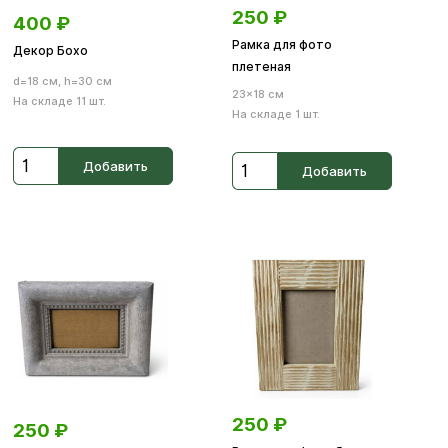
250
₽
400
₽
Рамка для фото
Декор Бохо
плетеная
d=18 см, h=30 см
23×18 см
На складе 11 шт.
На складе 1 шт.
Добавить
Добавить
250
₽
250
₽