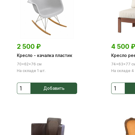
2 500
₽
4 500
Кресло - качалка пластик
Кресло ре
70×62×76 см
74×63×77 с
На складе 1 шт.
На складе 4 
Добавить