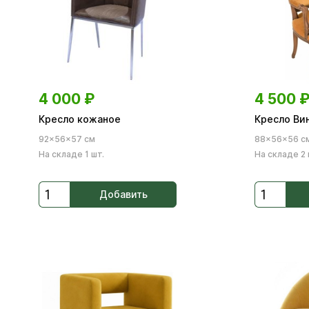
4 000
₽
4 500
Кресло кожаное
Кресло Ви
92×56×57 см
88×56×56 с
На складе 1 шт.
На складе 2 
Добавить