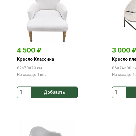
4 500
₽
3 000
Кресло Классика
Кресло пл
82×70×70 см
86×74×90 с
На складе 1 шт.
На складе 2 
Добавить