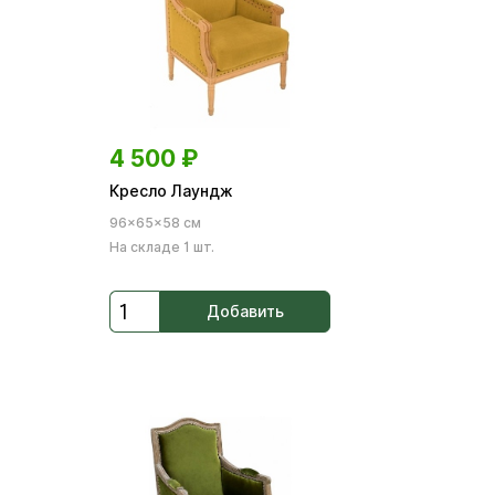
4 500
₽
Кресло Лаундж
96×65×58 см
На складе 1 шт.
Добавить