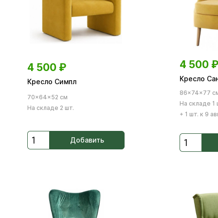
4 500
4 500
₽
Кресло Са
Кресло Симпл
86×74×77 с
70×64×52 см
На складе 1 
На складе 2 шт.
+ 1 шт. к 9 а
Добавить