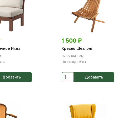
₽
1 500
₽
ечное Икеа
Кресло Шезлонг
м
92×58×43 см
шт.
На складе 6 шт.
Добавить
Добавить