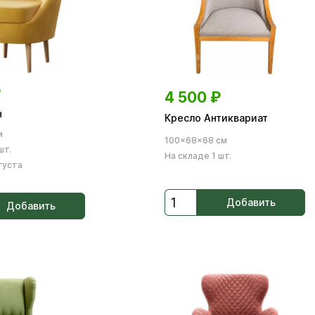
₽
4 500
₽
н
Кресло Антиквариат
м
100×68×68 см
шт.
На складе 1 шт.
вгуста
Добавить
Добавить