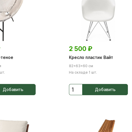
₽
2 500
₽
етеное
Кресло пластик Вайт
м
82×63×60 см
шт.
На складе 1 шт.
Добавить
Добавить