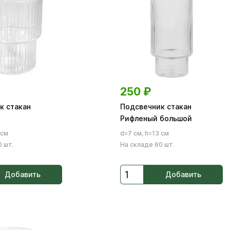
250
₽
к стакан
Подсвечник стакан
Рифленый большой
 см
d=7 см, h=13 см
 шт.
На складе 60 шт.
Добавить
Добавить