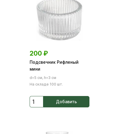
200
₽
Подсвечник Рифленый
мини
d=5 см, h=3 см
На складе 100 шт.
Добавить