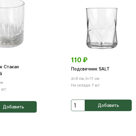
110
₽
к Стакан
Подсвечник SALT
й
d=9 см, h=11 см
см
На складе 7 шт.
 шт.
Добавить
Добавить