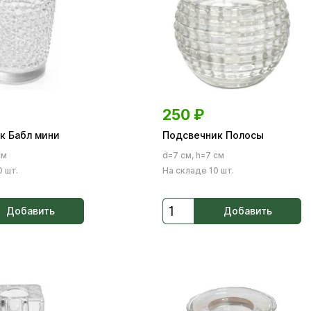
250
₽
к Бабл мини
Подсвечник Полосы
см
d=7 см, h=7 см
 шт.
На складе 10 шт.
Добавить
Добавить