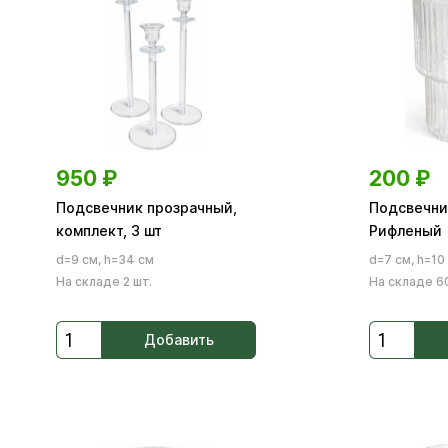
950
₽
200
₽
Подсвечник прозрачный,
Подсвечни
комплект, 3 шт
Рифленый
d=9 см, h=34 см
d=7 см, h=10
На складе 2 шт.
На складе 60
Добавить