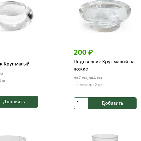
200
₽
Подсвечник Круг малый на
к Круг малый
ножке
см
d=7 см, h=4 см
 шт.
На складе 2 шт.
Добавить
Добавить