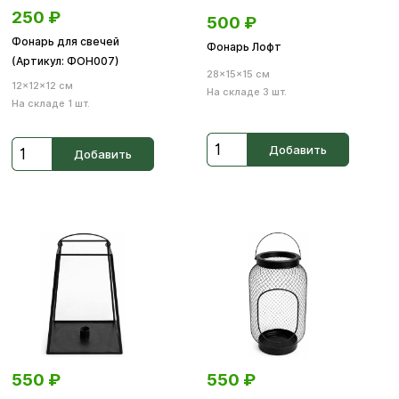
250
₽
500
₽
Фонарь для свечей
Фонарь Лофт
(Артикул: ФОН007)
28×15×15 см
12×12×12 см
На складе 3 шт.
На складе 1 шт.
Добавить
Добавить
550
₽
550
₽