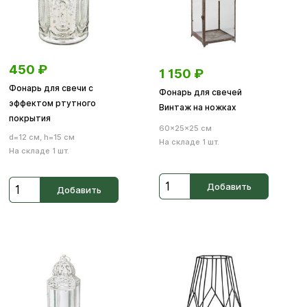
450
₽
1 150
₽
Фонарь для свечи с
Фонарь для свечей
эффектом ртутного
Винтаж на ножках
покрытия
60×25×25 см
d=12 см, h=15 см
На складе 1 шт.
На складе 1 шт.
Добавить
Добавить